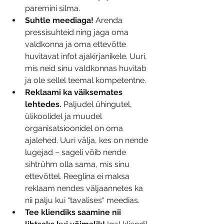
paremini silma.
Suhtle meediaga!
 Arenda 
pressisuhteid ning jaga oma 
valdkonna ja oma ettevõtte 
huvitavat infot ajakirjanikele. Uuri, 
mis neid sinu valdkonnas huvitab 
ja ole sellel teemal kompetentne.
Reklaami ka väiksemates 
lehtedes.
 Paljudel ühingutel, 
ülikoolidel ja muudel 
organisatsioonidel on oma 
ajalehed. Uuri välja, kes on nende 
lugejad – sageli võib nende 
sihtrühm olla sama, mis sinu 
ettevõttel. Reeglina ei maksa 
reklaam nendes väljaannetes ka 
nii palju kui “tavalises“ meedias.
Tee kliendiks saamine nii 