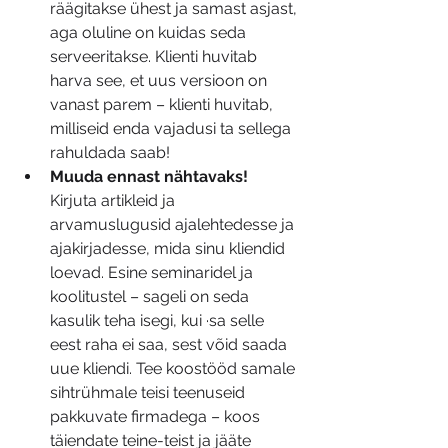
räägitakse ühest ja samast asjast, 
aga oluline on kuidas seda 
serveeritakse. Klienti huvitab 
harva see, et uus versioon on 
vanast parem – klienti huvitab, 
milliseid enda vajadusi ta sellega 
rahuldada saab!
Muuda ennast nähtavaks!
Kirjuta artikleid ja 
arvamuslugusid ajalehtedesse ja 
ajakirjadesse, mida sinu kliendid 
loevad. Esine seminaridel ja 
koolitustel – sageli on seda 
kasulik teha isegi, kui ·sa selle 
eest raha ei saa, sest võid saada 
uue kliendi. Tee koostööd samale 
sihtrühmale teisi teenuseid 
pakkuvate firmadega – koos 
täiendate teine-teist ja jääte 