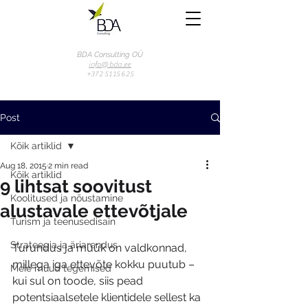
BDA Consulting OÜ
info@bda.ee
+372 51 15 625
Post
Kõik artiklid
Aug 18, 2015
2 min read
Kõik artiklid
9 lihtsat soovitust
Koolitused ja nõustamine
alustavale ettevõtjale
Turism ja teenusedisain
Strateegia ja äriarendus
Turundus ja müük on valdkonnad, 
millega iga ettevõte kokku puutub – 
Meie muud tegemised
kui sul on toode, siis pead 
potentsiaalsetele klientidele sellest ka 