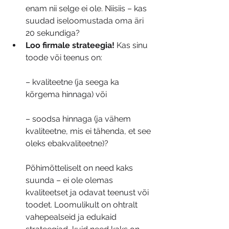
enam nii selge ei ole. Niisiis – kas 
suudad iseloomustada oma äri 
20 sekundiga?
Loo firmale strateegia!
 Kas sinu 
toode või teenus on:
– kvaliteetne (ja seega ka 
kõrgema hinnaga) või
– soodsa hinnaga (ja vähem 
kvaliteetne, mis ei tähenda, et see 
oleks ebakvaliteetne)?
Põhimõtteliselt on need kaks 
suunda – ei ole olemas 
kvaliteetset ja odavat teenust või 
toodet. Loomulikult on ohtralt 
vahepealseid ja edukaid 