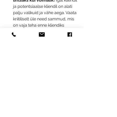
lihtsaks kui võimalik!
 Igal kliendil 
ja potentsiaalse kliendil on alati 
palju valikuid ja vähe aega. Vaata 
kriitiliselt üle need sammud, mis 
on vaja teha enne kliendiks 
saamist ning lihtsusta seda 
maksimaalselt. Ära küsi infot, mis 
ei ole hädavajalik – oma 
andmebaasi jaoks vajalikku infot 
saad alati ka hiljem küsida! Vaata, 
et teenuste või toodete ostmine 
ja nende eest tasumine oleks 
maksimaalselt lihtne.
Loo suhete võrgustik ja kasuta 
seda!
 Elu ja äri põhineb 
sidemetel. Seega loo oma 
ettevõttele vajalikke sidemeid – 
kõik teevad seda. Pea meeles, et 
eesmärgiks ei ole nendele oma 