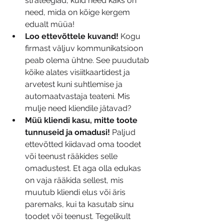
strateegiad, kuid need kaks on 
need, mida on kõige kergem 
edualt müüa!
Loo ettevõttele kuvand!
 Kogu 
firmast väljuv kommunikatsioon 
peab olema ühtne. See puudutab 
kõike alates visiitkaartidest ja 
arvetest kuni suhtlemise ja 
automaatvastaja teateni. Mis 
mulje need kliendile jätavad?
Müü kliendi kasu, mitte toote 
tunnuseid ja omadusi! 
Paljud 
ettevõtted kiidavad oma toodet 
või teenust rääkides selle 
omadustest. Et aga olla edukas 
on vaja rääkida sellest, mis 
muutub kliendi elus või äris 
paremaks, kui ta kasutab sinu 
toodet või teenust. Tegelikult 