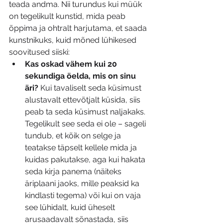
teada andma. Nii turundus kui müük 
on tegelikult kunstid, mida peab 
õppima ja ohtralt harjutama, et saada 
kunstnikuks, kuid mõned lühikesed 
soovitused siiski:
Kas oskad vähem kui 20 
sekundiga öelda, mis on sinu 
äri?
 Kui tavaliselt seda küsimust 
alustavalt ettevõtjalt küsida, siis 
peab ta seda küsimust naljakaks. 
Tegelikult see seda ei ole – sageli 
tundub, et kõik on selge ja 
teatakse täpselt kellele mida ja 
kuidas pakutakse, aga kui hakata 
seda kirja panema (näiteks 
äriplaani jaoks, mille peaksid ka 
kindlasti tegema) või kui on vaja 
see lühidalt, kuid üheselt 
arusaadavalt sõnastada, siis 