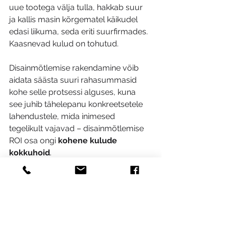
uue tootega välja tulla, hakkab suur 
ja kallis masin kõrgematel käikudel 
edasi liikuma, seda eriti suurfirmades. 
Kaasnevad kulud on tohutud.
Disainmõtlemise rakendamine võib 
aidata säästa suuri rahasummasid 
kohe selle protsessi alguses, kuna 
see juhib tähelepanu konkreetsetele 
lahendustele, mida inimesed 
tegelikult vajavad – disainmõtlemise 
ROI osa ongi 
kohene kulude 
kokkuhoid
.
*- Artikli kirjutamisel oli abiks lisaks 
Mikko Laukkaneni ettekandele ka 
artikkel 
“The Value of Design Thinking 
in Business”
** Foto: Patrik Tamm