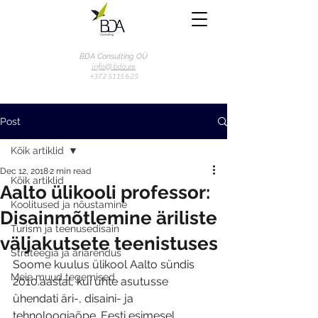
BDA Consulting OÜ
info@bda.ee
+372 51 15 625
Post
Kõik artiklid
Dec 12, 2018
2 min read
Kõik artiklid
Aalto ülikooli professor:
Koolitused ja nõustamine
Disainmõtlemine äriliste
Turism ja teenusedisain
väljakutsete teenistuses
Strateegia ja äriarendus
Soome kuulus ülikool Aalto sündis 
Meie muud tegemised
2010.aastal, kui ühte asutusse 
ühendati äri-, disaini- ja 
tehnoloogiaõpe. Eesti esimesel 