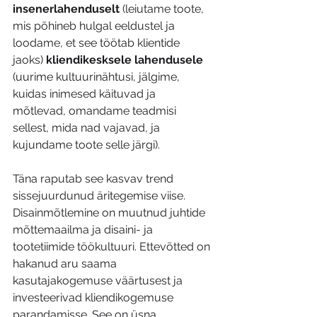
insenerlahenduselt
 (leiutame toote, 
mis põhineb hulgal eeldustel ja 
loodame, et see töötab klientide 
jaoks) 
kliendikesksele lahendusele
(uurime kultuurinähtusi, jälgime, 
kuidas inimesed käituvad ja 
mõtlevad, omandame teadmisi 
sellest, mida nad vajavad, ja 
kujundame toote selle järgi).
Täna raputab see kasvav trend 
sissejuurdunud äritegemise viise. 
Disainmõtlemine on muutnud juhtide 
mõttemaailma ja disaini- ja 
tootetiimide töökultuuri. Ettevõtted on 
hakanud aru saama 
kasutajakogemuse väärtusest ja 
investeerivad kliendikogemuse 
parandamisse. See on üsna 