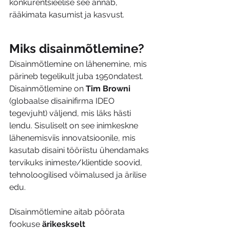
konkurentsieelise see annab, 
rääkimata kasumist ja kasvust.
Miks disainmõtlemine?
Disainmõtlemine on lähenemine, mis 
pärineb tegelikult juba 1950ndatest. 
Disainmõtlemine on 
Tim Browni
(globaalse disainifirma IDEO 
tegevjuht) väljend, mis läks hästi 
lendu. Sisuliselt on see inimkeskne 
lähenemisviis innovatsioonile, mis 
kasutab disaini tööriistu ühendamaks 
tervikuks inimeste/klientide soovid, 
tehnoloogilised võimalused ja ärilise 
edu.
Disainmõtlemine aitab pöörata 
fookuse 
ärikeskselt 