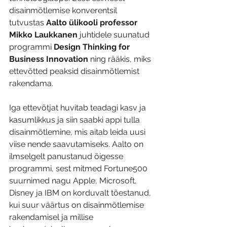
disainmõtlemise konverentsil 
tutvustas 
Aalto ülikooli professor 
Mikko Laukkanen
 juhtidele suunatud 
programmi 
Design Thinking for 
Business Innovation
 ning rääkis, miks 
ettevõtted peaksid disainmõtlemist 
rakendama.
Iga ettevõtjat huvitab teadagi kasv ja 
kasumlikkus ja siin saabki appi tulla 
disainmõtlemine, mis aitab leida uusi 
viise nende saavutamiseks. Aalto on 
ilmselgelt panustanud õigesse 
programmi, sest mitmed Fortune500 
suurnimed nagu Apple, Microsoft, 
Disney ja IBM on korduvalt tõestanud, 
kui suur väärtus on disainmõtlemise 
rakendamisel ja millise 