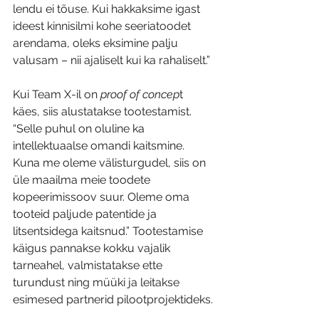
lendu ei tõuse. Kui hakkaksime igast 
ideest kinnisilmi kohe seeriatoodet 
arendama, oleks eksimine palju 
valusam – nii ajaliselt kui ka rahaliselt.”
Kui Team X-il on 
proof of concep
t 
käes, siis alustatakse tootestamist. 
“Selle puhul on oluline ka 
intellektuaalse omandi kaitsmine. 
Kuna me oleme välisturgudel, siis on 
üle maailma meie toodete 
kopeerimissoov suur. Oleme oma 
tooteid paljude patentide ja 
litsentsidega kaitsnud.” Tootestamise 
käigus pannakse kokku vajalik 
tarneahel, valmistatakse ette 
turundust ning müüki ja leitakse 
esimesed partnerid pilootprojektideks.