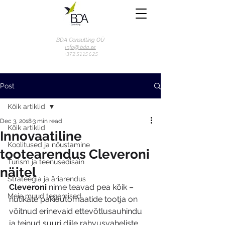
BDA Consulting OÜ
info@bda.ee
+372 51 15 625
Post
Kõik artiklid
Dec 3, 2018
3 min read
Kõik artiklid
Innovaatiline
Koolitused ja nõustamine
tootearendus Cleveroni
Turism ja teenusedisain
näitel
Strateegia ja äriarendus
Cleveroni 
nime teavad pea kõik – 
Meie muud tegemised
nutikate pakiautomaatide tootja on 
võitnud erinevaid ettevõtlusauhindu 
ja teinud suuri diile rahvusvaheliste 