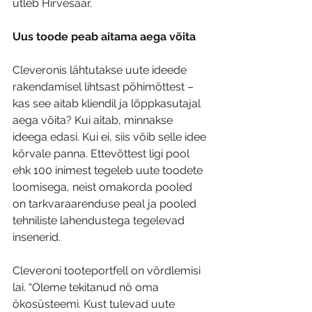
ütleb Hirvesaar.
Uus toode peab aitama aega võita
Cleveronis lähtutakse uute ideede 
rakendamisel lihtsast põhimõttest – 
kas see aitab kliendil ja lõppkasutajal 
aega võita? Kui aitab, minnakse 
ideega edasi. Kui ei, siis võib selle idee 
kõrvale panna. Ettevõttest ligi pool 
ehk 100 inimest tegeleb uute toodete 
loomisega, neist omakorda pooled 
on tarkvaraarenduse peal ja pooled 
tehniliste lahendustega tegelevad 
insenerid.
Cleveroni tooteportfell on võrdlemisi 
lai. “Oleme tekitanud nö oma 
ökosüsteemi. Kust tulevad uute 