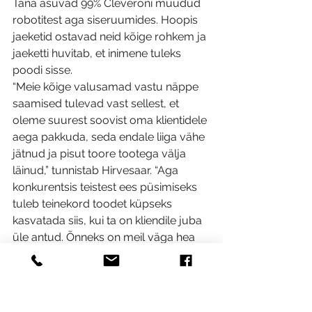
Täna asuvad 99% Cleveroni müüdud 
robotitest aga siseruumides. Hoopis 
jaeketid ostavad neid kõige rohkem ja 
jaeketti huvitab, et inimene tuleks 
poodi sisse.
“Meie kõige valusamad vastu näppe 
saamised tulevad vast sellest, et 
oleme suurest soovist oma klientidele 
aega pakkuda, seda endale liiga vähe 
jätnud ja pisut toore tootega välja 
läinud,” tunnistab Hirvesaar. “Aga 
konkurentsis teistest ees püsimiseks 
tuleb teinekord toodet küpseks 
kasvatada siis, kui ta on kliendile juba 
üle antud. Õnneks on meil väga hea 
meeskond ja mõistvad kliendid. 
Suudame kiirelt reageerida ja 
olukordi lahendada. ”