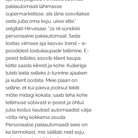
pakiautomaati lähimasse 
supermarketisse, siis täna soovitakse 
seda juba oma koju, ukse ette,” 
selgitab Hirvesaar. “Ja nii sündiski 
personaalne pakiautomaat. Seda 
toetas viimase aja kasvav trend – e-
poodidest toidukaupade tellimine. E-
poest tellides soovib klient kaupa 
kätte saada kiiresti ja kohe. Kulleriga 
tuleb leida selleks 2-tunnine ajaaken 
ja kullerit oodata. Meie plaan on 
selline, et kui päeva jooksul tekib 
mõte midagi kokata, saab teha kohe 
tellimuse sobivast e-poest ja õhtul 
juba kodus kaubad automaadist välja 
võtta ning kokkama asuda. 
Personaalse pakiautomaadi sees on 
ka termokast, mis säilitab neid asju, 