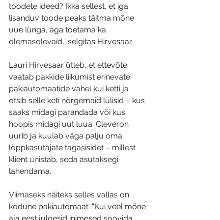
toodete ideed? Ikka sellest, et iga 
lisanduv toode peaks täitma mõne 
uue lünga, aga toetama ka 
olemasolevaid,” selgitas Hirvesaar.
Lauri Hirvesaar ütleb, et ettevõte 
vaatab pakkide liikumist erinevate 
pakiautomaatide vahel kui ketti ja 
otsib selle keti nõrgemaid lülisid – kus 
saaks midagi parandada või kus 
hoopis midagi uut luua. Cleveron 
uurib ja kuulab väga palju oma 
lõppkasutajate tagasisidet – millest 
klient unistab, seda asutaksegi 
lahendama. 
Viimaseks näiteks selles vallas on 
kodune pakiautomaat. “Kui veel mõne 
aja eest julgesid inimesed soovida 