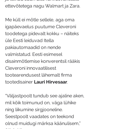
ettevõtetega nagu Walmart ja Zara. 
Me küll ei mõtle sellele, aga oma 
igapäevaelus puutume Cleveroni 
toodetega pidevalt kokku – näiteks 
üle Eesti leiduvad Itella 
pakiautomaadid on nende 
valmistatud. Eesti esimesel 
disainmõtlemise konverentsil rääkis 
Cleveroni innovaatilisest 
tootearendusest lähemalt firma 
tootedisainer 
Lauri Hirvesaar
.
“Väljastpoolt tundub see ajaline aken, 
mil kõik toimunud on, väga lühike 
ning liikumine sirgjooneline. 
Seestpoolt vaadates on teekond 
olnud muidugi märksa käänulisem,” 