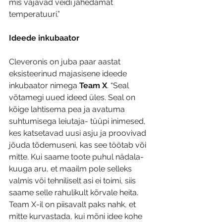
mis vajavad veidi jahedamat 
temperatuuri.”
Ideede inkubaator
Cleveronis on juba paar aastat 
eksisteerinud majasisene ideede 
inkubaator nimega 
Team X
. “Seal 
võtamegi uued ideed üles. Seal on 
kõige lahtisema pea ja avatuma 
suhtumisega leiutaja- tüüpi inimesed, 
kes katsetavad uusi asju ja proovivad 
jõuda tõdemuseni, kas see töötab või 
mitte. Kui saame toote puhul nädala-
kuuga aru, et maailm pole selleks 
valmis või tehniliselt asi ei toimi, siis 
saame selle rahulikult kõrvale heita. 
Team X-il on piisavalt paks nahk, et 
mitte kurvastada, kui mõni idee kohe 