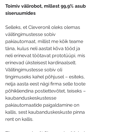
Toimiv välirobot, millest 99,9% asub 
siseruumides
Selleks, et Cleveronil oleks olemas 
välitingimustesse sobiv 
pakiautomaat, millist me kõik teame 
täna, kulus neli aastat kõva tööd ja 
neli erinevat töötavat prototüüpi, mis 
erinevad üksteisest kardinaalselt. 
Välitingimustesse sobiv oli 
tingimuseks kahel põhjusel – esiteks, 
nelja aasta eest nägi firma selle toote 
põhikliendina postiettevõtet, teiseks – 
kaubanduskeskustesse 
pakiautomaatide paigaldamine on 
kallis, sest kaubanduskeskuste pinna 
rent on kallis.