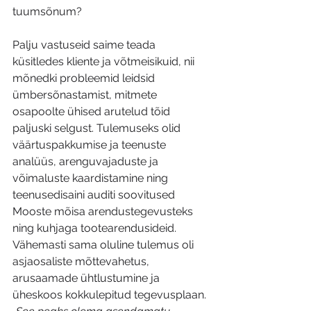
tuumsõnum?
Palju vastuseid saime teada 
küsitledes kliente ja võtmeisikuid, nii 
mõnedki probleemid leidsid 
ümbersõnastamist, mitmete 
osapoolte ühised arutelud tõid 
paljuski selgust. Tulemuseks olid 
väärtuspakkumise ja teenuste 
analüüs, arenguvajaduste ja 
võimaluste kaardistamine ning 
teenusedisaini auditi soovitused 
Mooste mõisa arendustegevusteks 
ning kuhjaga tootearendusideid. 
Vähemasti sama oluline tulemus oli 
asjaosaliste mõttevahetus, 
arusaamade ühtlustumine ja 
üheskoos kokkulepitud tegevusplaan.