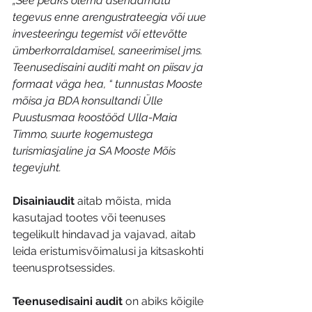
„See peaks olema asendamatu 
tegevus enne arengustrateegia või uue 
investeeringu tegemist või ettevõtte 
ümberkorraldamisel, saneerimisel jms. 
Teenusedisaini auditi maht on piisav ja 
formaat väga hea, “ tunnustas Mooste 
mõisa ja BDA konsultandi Ülle 
Puustusmaa koostööd Ulla-Maia 
Timmo, suurte kogemustega 
turismiasjaline ja SA Mooste Mõis 
tegevjuht.
Disainiaudit
 aitab mõista, mida 
kasutajad tootes või teenuses 
tegelikult hindavad ja vajavad, aitab 
leida eristumisvõimalusi ja kitsaskohti 
teenusprotsessides. 
Teenusedisaini audit
 on abiks kõigile 