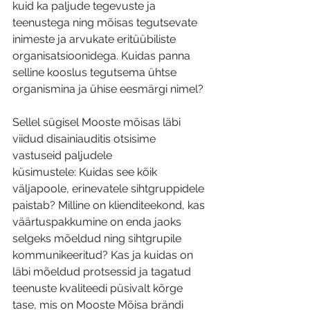
kuid ka paljude tegevuste ja 
teenustega ning mõisas tegutsevate 
inimeste ja arvukate eritüübiliste 
organisatsioonidega. Kuidas panna 
selline kooslus tegutsema ühtse 
organismina ja ühise eesmärgi nimel?
Sellel sügisel Mooste mõisas läbi 
viidud disainiauditis otsisime 
vastuseid paljudele 
küsimustele: Kuidas see kõik 
väljapoole, erinevatele sihtgruppidele 
paistab? Milline on klienditeekond, kas 
väärtuspakkumine on enda jaoks 
selgeks mõeldud ning sihtgrupile 
kommunikeeritud? Kas ja kuidas on 
läbi mõeldud protsessid ja tagatud 
teenuste kvaliteedi püsivalt kõrge 
tase, mis on Mooste Mõisa brändi 