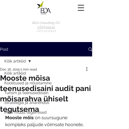
BDA Consulting OÜ
info@bda.ee
+372 51 15 625
Post
Kõik artiklid
Dec 16, 2015
1 min read
Kõik artiklid
Mooste mõisa
Koolitused ja nõustamine
teenusedisaini audit pani
Turism ja teenusedisain
mõisarahva ühiselt
Strateegia ja äriarendus
tegutsema
Meie muud tegemised
Mooste mõis
 on suursugune 
kompleks paljude võimsate hoonete, 