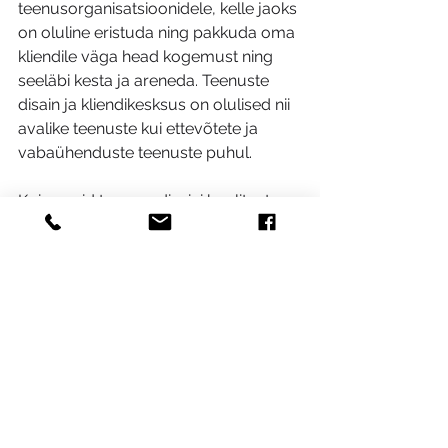
teenusorganisatsioonidele, kelle jaoks 
on oluline eristuda ning pakkuda oma 
kliendile väga head kogemust ning 
seeläbi kesta ja areneda. Teenuste 
disain ja kliendikesksus on olulised nii 
avalike teenuste kui ettevõtete ja 
vabaühenduste teenuste puhul.
Kui soovid teenusedisaini koolitust, 
töötuba või oma organisatsioonile 
teenusedisaini auditit, võta ühendust 
Üllega tel 58040801 või 
ylle@bda.ee
Ülle Puustusmaa
Partner ja vanemkonsultant
Turism ja teenusedisain