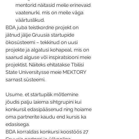
mentorid näitasid meile erinevaid 
vaatenurki, mis on meile väga 
väärtuslikud. 
BDA juba teistkordne projekt on 
jätnud jälje Gruusia startupide 
ökosüsteemi – tekkinud on uusi 
projekte ja algatusi kohapeal, mis on 
saanud alguse või inspiratsiooni meie 
projektist. Näiteks ehitatakse Tbilisi 
State Universitysse meie MEKTORY 
sarnast süsteemi. 
Usume, et startupilik mõtlemine 
jõudis palju laiema sihtgrupini kui 
konkursil edasipääsenud ning hoiame 
oma partnerite kaudu end kursis ka 
edasisega. 
BDA korraldas konkursi koostöös 27 