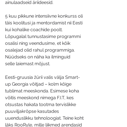
ainulaadseid äriideesid. 
5 kuu pikkune intensiivne konkurss oli 
täis koolitusi ja mentordamist nii Eesti 
kui kohalike coachide poolt. 
Lõpugalal tunnustasime programmi 
osalisi ning veendusime, et kõik 
osalejad olid rahul programmiga. 
Nüüdseks on näha ka ilminguid 
selle laiemast mõjust.
Eesti-gruusia žürii valis välja Smart-
up Georgia võitjad – kolm kõige 
tublimat meeskonda. Esimese koha 
võitis meeskond nimega F.I.T, kes  
otsustas hakata tootma tervislikke 
puuviljakrõpse kasutades 
uuenduslikku tehnoloogiat. Teine koht 
läks RooRyle, mille liikmed arendasid 