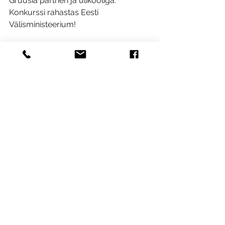
Gruusia partneri ja ülikooliga. 
Konkurssi rahastas Eesti 
Välisministeerium!
Vaata veel konkursi pilte 
SIIN
Konkurssi tutvustav lõik Gruusia 
teles 
SIIN
http://smartupgeorgia.com
BDA tänab kõiki osalisi ning loodab ka 
edaspidi käivitada niivõrd rikastavaid 