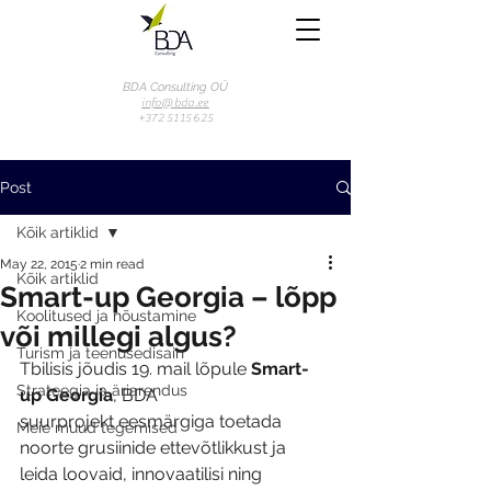
BDA Consulting OÜ
info@bda.ee
+372 51 15 625
Post
Kõik artiklid
May 22, 2015
2 min read
Kõik artiklid
Smart-up Georgia – lõpp
Koolitused ja nõustamine
või millegi algus?
Turism ja teenusedisain
Tbilisis jõudis 19. mail lõpule 
Smart-
Strateegia ja äriarendus
up Georgia
, BDA 
suurprojekt eesmärgiga toetada 
Meie muud tegemised
noorte grusiinide ettevõtlikkust ja 
leida loovaid, innovaatilisi ning 