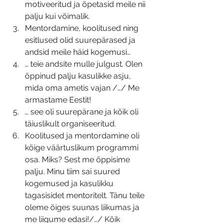
motiveeritud ja õpetasid meile nii 
palju kui võimalik.
Mentordamine, koolitused ning 
esitlused olid suurepärased ja 
andsid meile häid kogemusi…
… teie andsite mulle julgust. Olen 
õppinud palju kasulikke asju, 
mida oma ametis vajan /…/ Me 
armastame Eestit!
… see oli suurepärane ja kõik oli 
täiuslikult organiseeritud. 
Koolitused ja mentordamine oli 
kõige väärtuslikum programmi 
osa. Miks? Sest me õppisime 
palju. Minu tiim sai suured 
kogemused ja kasulikku 
tagasisidet mentoritelt. Tänu teile 
oleme õiges suunas liikumas ja 
me liigume edasi!/…/ Kõik 