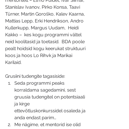
mentoritelt – Elmo Puidet, Ivar Siimar, 
Stanislav Ivanov, Pirko Konsa, Taavi 
Türner, Martin Goroško, Kalev Kaarna, 
Mattias Lepp, Erki Hendrikson, Andro 
Kullerkupp, Margus Uudam,  Heidi 
Kakko –  kes kogu programmi vältel 
neid koolitasid ja toetasid.  BDA poole 
pealt hoidsid kogu keerukat struktuuri 
koos ja hoos Lo Rihvk ja Marikai 
Karilaid. 
Grusiini tudengite tagasiside: 
Seda programmi peaks 
korraldama sagedamini, sest 
gruusia tudengitel on potentsiaali 
ja kirge 
ettevõtluskonkurssidel osaleda ja 
anda endast parim…
Me nägime, et mentorid ise olid 