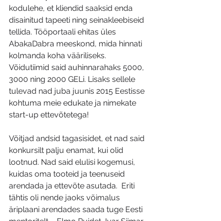
kodulehe, et kliendid saaksid enda 
disainitud tapeeti ning seinakleebiseid 
tellida. Tööportaali ehitas üles 
AbakaDabra meeskond, mida hinnati 
kolmanda koha vääriliseks. 
Võidutiimid said auhinnarahaks 5000, 
3000 ning 2000 GELi. Lisaks sellele 
tulevad nad juba juunis 2015 Eestisse 
kohtuma meie edukate ja nimekate 
start-up ettevõtetega!
Võitjad andsid tagasisidet, et nad said 
konkursilt palju enamat, kui olid 
lootnud. Nad said elulisi kogemusi, 
kuidas oma tooteid ja teenuseid 
arendada ja ettevõte asutada.  Eriti 
tähtis oli nende jaoks võimalus 
äriplaani arendades saada tuge Eesti 