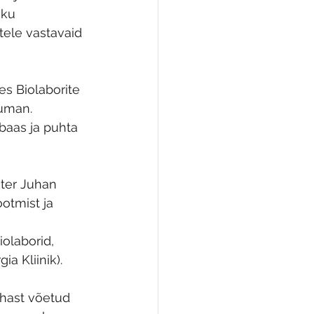
iku 
tele vastavaid 
es Biolaborite 
uman. 
baas ja puhta 
ter Juhan 
ootmist ja 
olaborid, 
a Kliinik). 
ehast võetud 