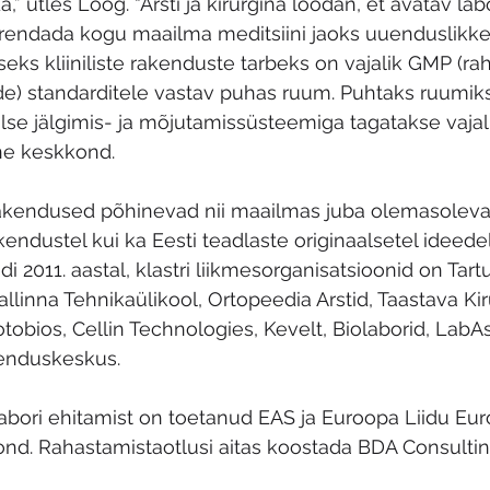
,” ütles Loog. “Arsti ja kirurgina loodan, et avatav la
rendada kogu maailma meditsiini jaoks uuenduslikke r
eks kliiniliste rakenduste tarbeks on vajalik GMP (ra
e) standarditele vastav puhas ruum. Puhtaks ruumik
aalse jälgimis- ja mõjutamissüsteemiga tagatakse vajal
ine keskkond. 
 rakendused põhinevad nii maailmas juba olemasoleva
endustel kui ka Eesti teadlaste originaalsetel ideedel
di 2011. aastal, klastri liikmesorganisatsioonid on Tartu
allinna Tehnikaülikool, Ortopeedia Arstid, Taastava Kiru
tobios, Cellin Technologies, Kevelt, Biolaborid, LabA
enduskeskus. 
a labori ehitamist on toetanud EAS ja Euroopa Liidu Eu
nd. Rahastamistaotlusi aitas koostada BDA Consultin