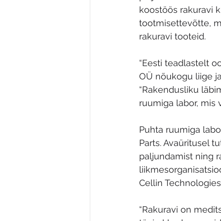
koostöös rakuravi kl
tootmisettevõtte, m
rakuravi tooteid.
“Eesti teadlastelt 
OÜ nõukogu liige j
“Rakendusliku läbi
ruumiga labor, mis 
Puhta ruumiga labo
Parts. Avaüritusel t
paljundamist ning r
liikmesorganisatsi
Cellin Technologies
“Rakuravi on medits