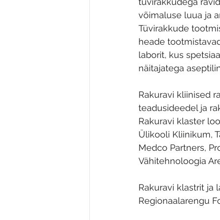
tüvirakkudega ravida
võimaluse luua ja a
Tüvirakkude tootmis
heade tootmistavad
laborit, kus spetsi
näitajatega aseptil
Rakuravi kliinised
teadusideedel ja rak
Rakuravi klaster loo
Ülikooli Kliinikum, T
Medco Partners, Pro
Vähitehnoloogia Ar
Rakuravi klastrit j
Regionaalarengu Fo