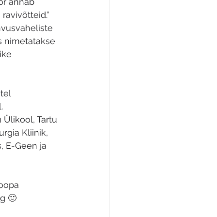
bor annab 
avivõtteid.” 
hvusvaheliste 
s nimetatakse 
ike 
tel 
. 
 Ülikool, Tartu 
rgia Kliinik, 
s, E-Geen ja 
roopa 
g 🙂 