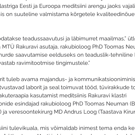
astriga Eesti ja Euroopa meditsiini arengu jaoks vajal
is on suuteline valmistama kõrgetele kvaliteedinõue
oodatakse teadussaavutusi ja läbimurret maailmas,” ütl
a MTÜ Rakuravi asutaja, rakubioloog PhD Toomas Ne
murde saavutamise eelduseks on teaduslik-tehniline 
vastab ravimitootmise tingimustele.” 
rit tuleb avama majandus- ja kommunikatsiooniminis
utvustavad laborit ja seal toimuvat tööd, tüvirakkude t
akuteraapia kasutamist meditsiinis Rakuravi klastri 
oonide esindajad rakubioloog PhD Toomas Neuman (Bi
) ja veresoontekirurg MD Andrus Loog (Taastava Kirurgi
iini tulevikuala, mis võimaldab inimest tema enda k