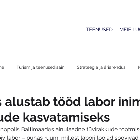
TEENUSED
MEIE L
ne
Turism ja teenusedisain
Strateegia ja äriarendus
s alustab tööd labor in
ude kasvatamiseks
ehnopolis Baltimaades ainulaadne tüvirakkude tootmis
v labor – puhas ruum, millest labori loojad soovivad