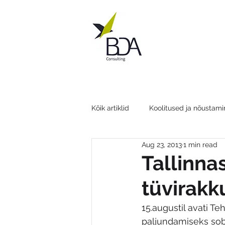
Kõik artiklid
Koolitused ja nõustami
Aug 23, 2013
1 min read
Tallinna
tüvirakk
15.augustil avati T
paljundamiseks sobi