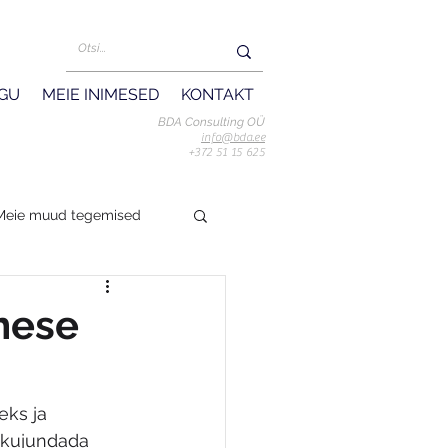
UGU
MEIE INIMESED
KONTAKT
BDA Consulting OÜ
info@bda.ee
+372 51 15 625
Meie muud tegemised
imese
eks ja 
 kujundada 