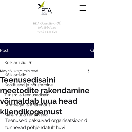
BDA Consulting OÜ
info@bda.ee
+372 51 15 625
Post
Kõik artiklid
May 16, 2017
1 min read
Kõik artiklid
Teenusedisaini
Koolitused ja nõustamine
meetodite rakendamine
Turism ja teenusedisain
võimaldab luua head
Strateegia ja äriarendus
kliendikogemust
Meie muud tegemised
Teenuseid pakkuvad organisatsioonid 
tunnevad põhjendatult huvi 