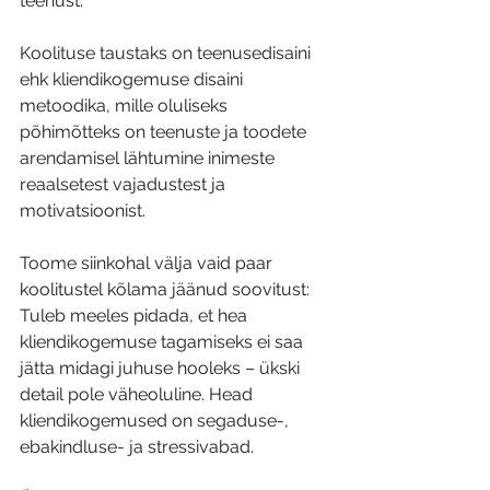
teenust.  
Koolituse taustaks on teenusedisaini 
ehk kliendikogemuse disaini 
metoodika, mille oluliseks 
põhimõtteks on teenuste ja toodete 
arendamisel lähtumine inimeste 
reaalsetest vajadustest ja 
motivatsioonist.
Toome siinkohal välja vaid paar 
koolitustel kõlama jäänud soovitust:
Tuleb meeles pidada, et hea 
kliendikogemuse tagamiseks ei saa 
jätta midagi juhuse hooleks – ükski 
detail pole väheoluline. Head 
kliendikogemused on segaduse-, 
ebakindluse- ja stressivabad.