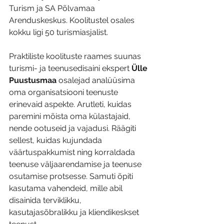
Turism ja SA Põlvamaa 
Arenduskeskus. Koolitustel osales 
kokku ligi 50 turismiasjalist.
Praktiliste koolituste raames suunas 
turismi- ja teenusedisaini ekspert 
Ülle 
Puustusmaa
 osalejad analüüsima 
oma organisatsiooni teenuste 
erinevaid aspekte. Arutleti, kuidas 
paremini mõista oma külastajaid, 
nende ootuseid ja vajadusi. Räägiti 
sellest, kuidas kujundada 
väärtuspakkumist ning korraldada 
teenuse väljaarendamise ja teenuse 
osutamise protsesse. Samuti õpiti 
kasutama vahendeid, mille abil 
disainida terviklikku, 
kasutajasõbralikku ja kliendikeskset 