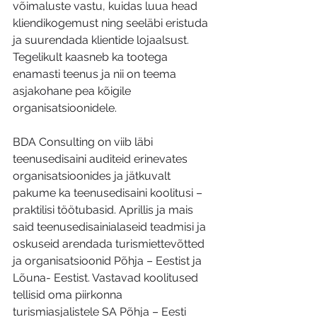
võimaluste vastu, kuidas luua head 
kliendikogemust ning seeläbi eristuda 
ja suurendada klientide lojaalsust. 
Tegelikult kaasneb ka tootega 
enamasti teenus ja nii on teema 
asjakohane pea kõigile 
organisatsioonidele.
BDA Consulting on viib läbi 
teenusedisaini auditeid erinevates 
organisatsioonides ja jätkuvalt 
pakume ka teenusedisaini koolitusi – 
praktilisi töötubasid. Aprillis ja mais 
said teenusedisainialaseid teadmisi ja 
oskuseid arendada turismiettevõtted 
ja organisatsioonid Põhja – Eestist ja 
Lõuna- Eestist. Vastavad koolitused 
tellisid oma piirkonna 
turismiasjalistele SA Põhja – Eesti 