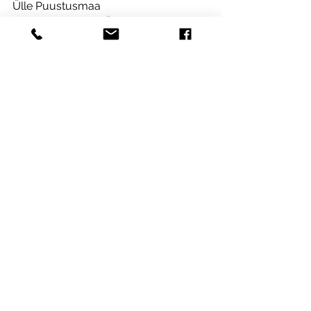
Ülle Puustusmaa
BDA Consulting OÜ partner
Turismi- ja teenusedisaini ekspert
ylle@bda.ee
Koolitused ja nõustamine
Turism ja teenusedisain
See All
Recent Posts