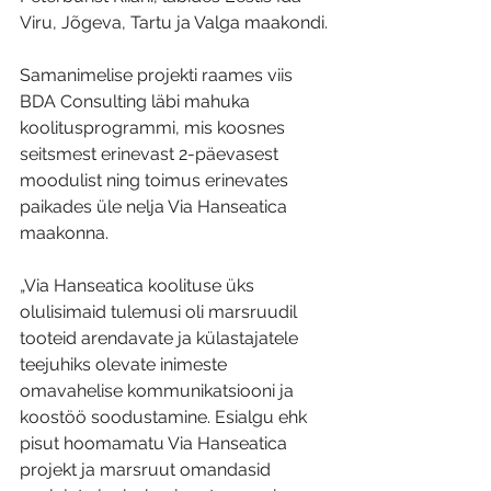
Viru, Jõgeva, Tartu ja Valga maakondi.
Samanimelise projekti raames viis 
BDA Consulting läbi mahuka 
koolitusprogrammi, mis koosnes 
seitsmest erinevast 2-päevasest 
moodulist ning toimus erinevates 
paikades üle nelja Via Hanseatica 
maakonna.
„Via Hanseatica koolituse üks 
olulisimaid tulemusi oli marsruudil 
tooteid arendavate ja külastajatele 
teejuhiks olevate inimeste 
omavahelise kommunikatsiooni ja 
koostöö soodustamine. Esialgu ehk 
pisut hoomamatu Via Hanseatica 
projekt ja marsruut omandasid 