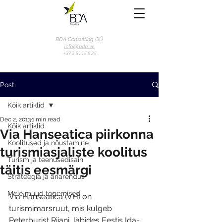
BDA Consulting OÜ
info@bda.ee
+372 51 15 625
Post
Kõik artiklid
Dec 2, 2013
1 min read
Kõik artiklid
Via Hanseatica piirkonna
Koolitused ja nõustamine
turismiasjaliste koolitus
Turism ja teenusedisain
täitis eesmärgi
Strateegia ja äriarendus
Meie muud tegemised
Via Hanseatica (VH) on 
turismimarsruut, mis kulgeb 
Peterburist Riiani, läbides Eestis Ida-