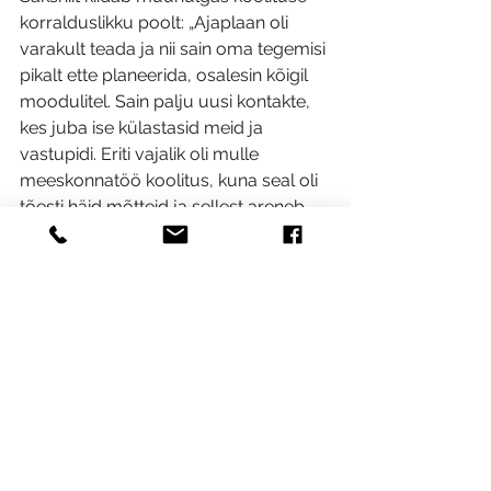
korralduslikku poolt: „Ajaplaan oli 
varakult teada ja nii sain oma tegemisi 
pikalt ette planeerida, osalesin kõigil 
moodulitel. Sain palju uusi kontakte, 
kes juba ise külastasid meid ja 
vastupidi. Eriti vajalik oli mulle 
meeskonnatöö koolitus, kuna seal oli 
tõesti häid mõtteid ja sellest areneb 
koolitus ka meie firmasse oma 
töötajatele.”
Koolitustel käsitletud 
materjalide põhjal valmis 
ka 
Turismitoote juhendmaterjal_2013
.
Turism ja teenusedisain