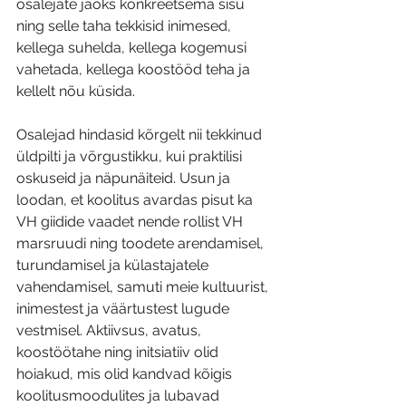
osalejate jaoks konkreetsema sisu 
ning selle taha tekkisid inimesed, 
kellega suhelda, kellega kogemusi 
vahetada, kellega koostööd teha ja 
kellelt nõu küsida. 
Osalejad hindasid kõrgelt nii tekkinud 
üldpilti ja võrgustikku, kui praktilisi 
oskuseid ja näpunäiteid. Usun ja 
loodan, et koolitus avardas pisut ka 
VH giidide vaadet nende rollist VH 
marsruudi ning toodete arendamisel, 
turundamisel ja külastajatele 
vahendamisel, samuti meie kultuurist, 
inimestest ja väärtustest lugude 
vestmisel. Aktiivsus, avatus, 
koostöötahe ning initsiatiiv olid 
hoiakud, mis olid kandvad kõigis 
koolitusmoodulites ja lubavad 