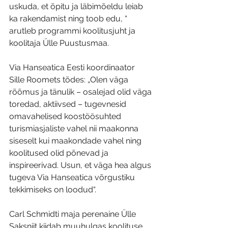
uskuda, et õpitu ja läbimõeldu leiab 
ka rakendamist ning toob edu, “ 
arutleb programmi koolitusjuht ja 
koolitaja Ülle Puustusmaa. 
Via Hanseatica Eesti koordinaator 
Sille Roomets tõdes: „Olen väga 
rõõmus ja tänulik – osalejad olid väga 
toredad, aktiivsed – tugevnesid 
omavahelised koostöösuhted 
turismiasjaliste vahel nii maakonna 
siseselt kui maakondade vahel ning 
koolitused olid põnevad ja 
inspireerivad. Usun, et väga hea algus 
tugeva Via Hanseatica võrgustiku 
tekkimiseks on loodud“. 
Carl Schmidti maja perenaine Ülle 
Saksniit kiidab muuhulgas koolituse 