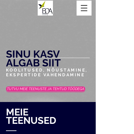
BDA Consulting OÜ
info@bda.ee
+372 51 15 625
SINU KASV
ALGAB SIIT
KOOLITUSED, NÕUSTAMINE,
EKSPERTIDE VAHENDAMINE
TUTVU MEIE TEENUSTE JA TEHTUD TÖÖDEGA
MEIE
TEENUSED