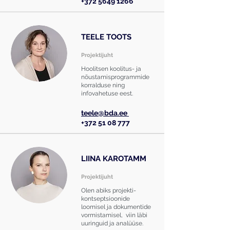
+372 5649 1266
TEELE TOOTS
Projektijuht
Hoolitsen koolitus- ja
nõustamisprogrammide
korralduse ning
infovahetuse eest.
teele@bda.ee
+372 51 08 777
LIINA KAROTAMM
Projektijuht
Olen abiks projekti-
kontseptsioonide
loomisel ja dokumentide
vormistamisel, viin läbi
uuringuid ja analüüse.