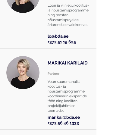
Loon ja viin ellu koolitus-
ja nõustamisprogramme
ning teostan
nõustamisprojekte
äriarenduse valdkonnas.
lo@bda.ee
+372 51 15 625
MARIKAI
KARILAID
Partner
Vean suuremahulisi
koolitus- ja
nõustamisprogramme,
koordineerin ekspertide
tööd ning koolitan
projektijuhtimise
teemadel.
marikai@bda.ee
+372 56 46 1333