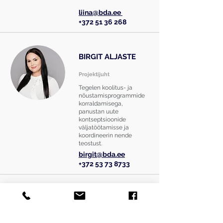
liina@bda.ee
+372 51 36 268
BIRGIT ALJASTE
Projektijuht
Tegelen koolitus- ja
nõustamisprogrammide
korraldamisega,
panustan uute
kontseptsioonide
väljatöötamisse ja
koordineerin nende
teostust.
birgit@bda.ee
+372 53 73 8733
KERTU LILLEORG
Projektijuht