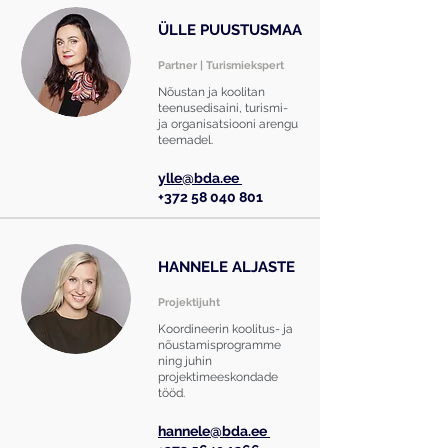
ÜLLE
PUUSTUSMAA
Partner | Turismiekspert
Nõustan ja koolitan
teenusedisaini, turismi-
ja organisatsiooni arengu
teemadel.
ylle@bda.ee
+372 58 040 801
HANNELE ALJASTE
Projektijuht
Koordineerin koolitus- ja
nõustamisprogramme
ning juhin
projektimeeskondade
tööd.
hannele@bda.ee