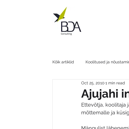
Kõik artiklid
Koolitused ja nõustami
Oct 25, 2010
1 min read
Ajujahi i
Ettevõtja, koolitaj
mõttemalle ja küsige
Mängulist lähenemis