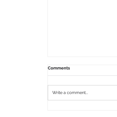
Comments
Write a comment...
Kuidas paremini mõista
teenuse lõpptarbija