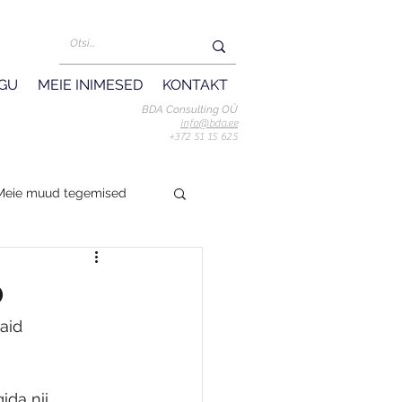
UGU
MEIE INIMESED
KONTAKT
BDA Consulting OÜ
info@bda.ee
+372 51 15 625
Meie muud tegemised
o
aid 
da nii 