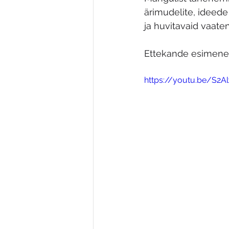
ärimudelite, ideed
ja huvitavaid vaaten
Ettekande esimene
https://youtu.be/S2