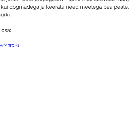
e kui dogmadega ja keerata need meelega pea peale, e
urki.
 osa:
AlwMhrcKs