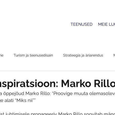
TEENUSED
MEIE L
ne
Turism ja teenusedisain
Strateegia ja äriarendus
nspiratsioon: Marko Rill
a ja õppejõud Marko Rillo: “Proovige muuta olemasolev
 alati “Miks nii””
t juhtimisele propageeriv Marko Rillo soovitab mängi