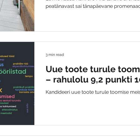
peatänavast sai tänapäevane promenaad
3 min read
Uue toote turule toom
– rahulolu 9,2 punkti 1
Kandideeri uue toote turule toomise meist