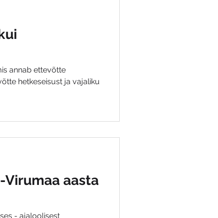
kui
 mis annab ettevõtte
tte hetkeseisust ja vajaliku
e-Virumaa aasta
olisest