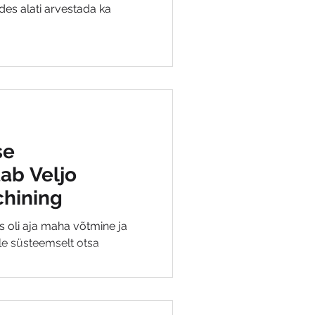
des alati arvestada ka
se
ab Veljo
chining
s oli aja maha võtmine ja
ale süsteemselt otsa