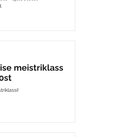
.
ise meistriklass
0st
riklassi!