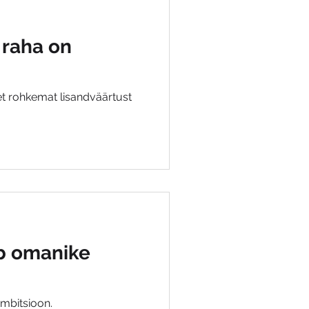
 raha on
, et rohkemat lisandväärtust
ab omanike
mbitsioon.