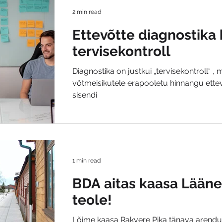
2 min read
Ettevõtte diagnostika 
tervisekontroll
Diagnostika on justkui „tervisekontroll“ ,
võtmeisikutele erapooletu hinnangu ettevõ
sisendi
1 min read
BDA aitas kaasa Lään
teole!
Lõime kaasa Rakvere Pika tänava arenduses - ajalo