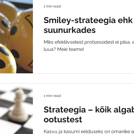
1 min read
Smiley-strateegia ehk
suunurkades
Miks efektiivsetest protsessidest ei piisa
luua? Meie teame!
1 min read
Strateegia – kõik alg
ootustest
Kasvu ja kasumi eelduseks on omanike a