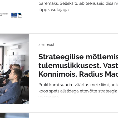
paremaks. Selleks tuleb teenuseid disaini
lõppkasutajaga.
3 min read
Strateegilise mõtlemi
tulemuslikkusest. Vast
Konnimois, Radius Ma
Praktikumi suurim väärtus meie tiimi jaok
koos spetsialistidega ettevõtte strateegi
vaatamine.