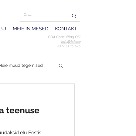
UGU
MEIE INIMESED
KONTAKT
BDA Consulting OÜ
info@bda.ee
+372 51 15 625
Meie muud tegemised
ta teenuse
udaksid elu Eestis