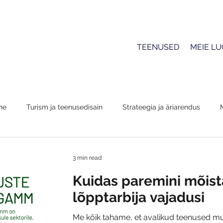
TEENUSED
MEIE L
ne
Turism ja teenusedisain
Strateegia ja äriarendus
3 min read
Kuidas paremini mõis
lõpptarbija vajadusi
Me kõik tahame, et avalikud teenused mu