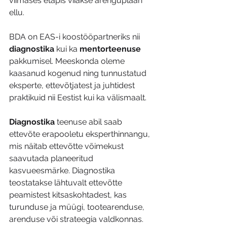
viimases etapis viiakse arenguplaan 
ellu.
BDA on EAS-i koostööpartneriks nii 
diagnostika 
kui ka
 mentorteenuse
pakkumisel. Meeskonda oleme 
kaasanud kogenud ning tunnustatud 
eksperte, ettevõtjatest ja juhtidest 
praktikuid nii Eestist kui ka välismaalt.
Diagnostika
 teenuse abil saab 
ettevõte erapooletu eksperthinnangu, 
mis näitab ettevõtte võimekust 
saavutada planeeritud 
kasvueesmärke. Diagnostika 
teostatakse lähtuvalt ettevõtte 
peamistest kitsaskohtadest, kas 
turunduse ja müügi, tootearenduse, 
arenduse või strateegia valdkonnas.