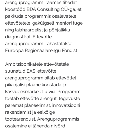
arenguprogrammi raames tihedat 
koostööd BDA Consulting OÜ-ga, et 
pakkuda programmis osalevatele 
ettevõtetele igakülgselt mentori tuge 
ning laiahaardelist ja põhjalikku 
diagnostikat. 
Ettevõtte 
arenguprogrammi
 rahastatakse 
Euroopa Regionaalarengu Fondist
Ambitsioonikatele ettevõtetele 
suunatud EASi ettevõtte 
arenguprogramm aitab ettevõttel 
pikaajalisi plaane koostada ja 
kasvueesmärke ellu viia. Programm 
toetab ettevõtte arengut, tegevuste 
paremat planeerimist, innovatsiooni 
rakendamist ja eelkõige 
tootearendust. Arenguprogrammis 
osalemine ei tähenda niivõrd 