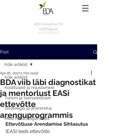
BDA Consulting OÜ
info@bda.ee
+372 51 15 625
Post
Kõik artiklid
Apr 26, 2017
2 min read
Kõik artiklid
BDA viib läbi diagnostikat
Koolitused ja nõustamine
ja mentorlust EASi
Turism ja teenusedisain
ettevõtte
Strateegia ja äriarendus
arenguprogrammis
Meie muud tegemised
Ettevõtluse Arendamise Sihtasutus
(EAS) teeb ettevõtte 