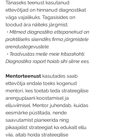
Tänaseks teenust kasutanud 
ettevõtjad on hinnanud diagnostikat 
väga vajalikuks. Tagasisides on 
toodud ära näiteks järgmist: 
• Mitmed diagnostika ettepanekud on 
praktiliseks sisendiks firma järgmistele 
arendustegevustele.
• Teadvustas meile meie kitsaskohti. 
Diagnostika raport hoiab sihi silme ees.
Mentorteenust
 kasutades saab 
ettevõtja endale toeks kogenud 
mentori, kes toetab teda strateegilise 
arenguplaani koostamisel ja 
elluviimisel. Mentor juhendab, kuidas 
eesmärke püstitada, nende 
saavutamist planeerida ning 
pikaajalist strateegiat ka edukalt ellu 
viia, aitab hoida strateegilise 