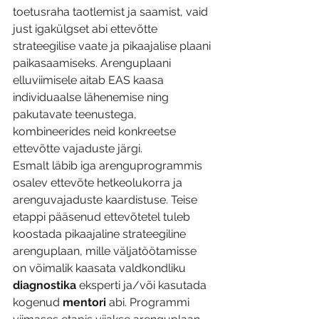
toetusraha taotlemist ja saamist, vaid 
just igakülgset abi ettevõtte 
strateegilise vaate ja pikaajalise plaani 
paikasaamiseks. Arenguplaani 
elluviimisele aitab EAS kaasa 
individuaalse lähenemise ning 
pakutavate teenustega, 
kombineerides neid konkreetse 
ettevõtte vajaduste järgi.
Esmalt läbib iga arenguprogrammis 
osalev ettevõte hetkeolukorra ja 
arenguvajaduste kaardistuse. Teise 
etappi pääsenud ettevõtetel tuleb 
koostada pikaajaline strateegiline 
arenguplaan, mille väljatöötamisse 
on võimalik kaasata valdkondliku 
diagnostika
 eksperti ja/või kasutada 
kogenud 
mentori
 abi. Programmi 