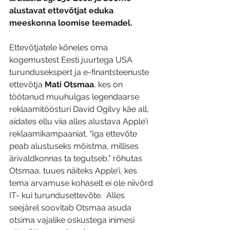
alustavat ettevõtjat eduka 
meeskonna loomise teemadel.
Ettevõtjatele kõneles oma 
kogemustest Eesti juurtega USA 
turundusekspert ja e-finantsteenuste 
ettevõtja 
Mati Otsmaa
, kes on 
töötanud muuhulgas legendaarse 
reklaamitöösturi David Ogilvy käe all, 
aidates ellu viia alles alustava Apple’i 
reklaamikampaaniat. “Iga ettevõte 
peab alustuseks mõistma, millises 
ärivaldkonnas ta tegutseb,” rõhutas 
Otsmaa, tuues näiteks Apple’i, kes 
tema arvamuse kohaselt ei ole niivõrd 
IT- kui turundusettevõte.  Alles 
seejärel soovitab Otsmaa asuda 
otsima vajalike oskustega inimesi 