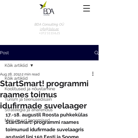
BDA Consulting OÜ
info@bda.ee
+372 51 15 625
Post
Kõik artiklid
Aug 28, 2012
2 min read
Kõik artiklid
StartSmart! programmi
Koolitused ja nõustamine
raames toimus
Turism ja teenusedisain
idufirmade suvelaager
Strateegia ja äriarendus
17.-18. augustil Roosta puhkekülas 
Meie muud tegemised
StartSmart! programmi raames 
toimunud idufirmade suvelaagris 
arutasid ligi 150 Eesti ja Soome 