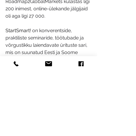
Roadmap2GlobalMarkets külastas ligi 
200 inimest, online-ülekande jälgijaid 
oli aga ligi 27 000.
StartSmart!
 on konverentside, 
praktiliste seminaride, töötubade ja 
võrgustikku laiendavate ürituste sari, 
mis on suunatud Eesti ja Soome 
alustavatele ettevõtjatele. Üritustesari 
kestab 2013. aasta keskpaigani ja 
seda organiseerivad koostöös Eesti 
Arengufond, Aalto Ülikool Soomes, 
Eesti Ettevõtluse Arendamise 
Sihtasutus, Technopolis Ülemiste ja 
konsultatsioonifirma BDA Consulting. 
Suveseminari kaaskorraldajaks on 
Tallinna Teaduspark Tehnopol. 
Programmi kaasrahastatakse 
Euroopa Liidu struktuurifondide 