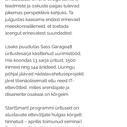
teadmiste ja oskuste pagas tulevad 
pikemas perspektiivis kahjuks. Ta 
julgustas kaasama endast erinevaid 
meeskonnaliikmeid, et toetada 
arengut erinevatest suundadest.
Lisaks puudutas Sass Garage48 
üritustesarja käsitlenud uurimistööd, 
mis koondas 13 sarja üritust, 1500 
inimest ning 144 äriideed. Uuringu 
põhjal jäävad nädalavahetuseprojekti 
järel tõenäoliseimalt ellu need IT-
ettevõtted, milles arendajate ja 
disainerite osakaal on kõrgeim.
StartSmart! programmi üritused on 
alustavate ettevõtjate hulgas kõrgelt 
hinnatud – aprillis toimunud seminari 