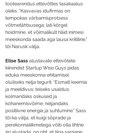
tootearendus ettevõttes tasakaalus 
oleks. “Kasvavas idufirmas on 
tempokas värbamisprotsess 
võtmetähtsusega; lati kõrgel 
hoidmine, et võimalikult häid inimesi 
meeskonda saada aga lausa kriitiline,” 
tõi Narusk välja.
Elise Sass 
alustavate ettevõtete 
kiirendist Startup Wise Guys pidas 
eduka meeskonna ehitamisel 
oluliseks nelja tegurit: “Esmalt keemia 
ja meeldivus; teiseks usaldus; 
kolmandaks oskused ja 
kohanemisvõime; neljandaks 
positiivne energia ja suhtumine.” Sass 
tõi ka välja, et kuigi sõprade ja 
perekonnaliikmetega võib olla lihtne 
äri alustada, on oht, et liiga sarnane 