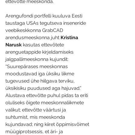
ettevõtte meeskonda.
Arengufondi portfelli kuuluva Eesti 
taustaga USAs tegutseva inseneride 
veebikeskkonna GrabCAD 
arendusmeeskonna juht 
Kristina 
Narusk 
kasutas ettevõtete 
arenguetappide kirjeldamiseks 
jalgpallimeeskonna kujundit: 
“Suurepärases meeskonnas 
moodustavad iga üksiku liikme 
tugevused ühe hiilgava terviku, 
üksikisiku puudused aga hajuvad.” 
Alustava ettevõtte puhul pidas ta eriti 
oluliseks õigete meeskonnaliikmete 
valikut; ettevõtte väärtusi ja 
suhtumist, mis meeskonda 
kujundavad; ning kiiret õppimisvõimet 
müügiprotsessis, et äri- ja 