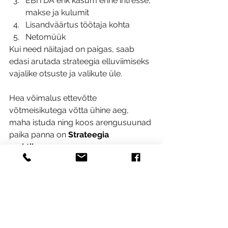
EBITDA ehk kasum enne intresse, 
makse ja kulumit
Lisandväärtus töötaja kohta
Netomüük
Kui need näitajad on paigas, saab 
edasi arutada strateegia elluviimiseks 
vajalike otsuste ja valikute üle.
Hea võimalus ettevõtte 
võtmeisikutega võtta ühine aeg, 
maha istuda ning koos arengusuunad 
paika panna on 
Strateegia 
praktikum
. 
Koolitused ja nõustamine
Strateegia ja äriarendus