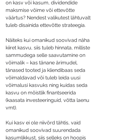
on kasv või kasum, dividendide 
maksmise võime või ettevõtte 
väärtus? Nendest valikutest lähtuvalt 
tuleb disainida ettevõtte strateegia.
Näiteks kui omanikud soovivad näha 
kiiret kasvu, siis tuleb hinnata, milliste 
sammudega selle saavutamine on 
võimalik – kas tänane ärimudel, 
tänased tooted ja kliendibaas seda 
võimaldavad või tuleb leida uusi 
võimalusi kasvuks ning kuidas seda 
kasvu on mõistlik finantseerida 
(kaasata investeeringuid, võtta laenu 
vmt).
Kui kasv ei ole niivõrd tähtis, vaid 
omanikud soovivad suurendada 
kasumlikkust, siis selleks on hoopis 