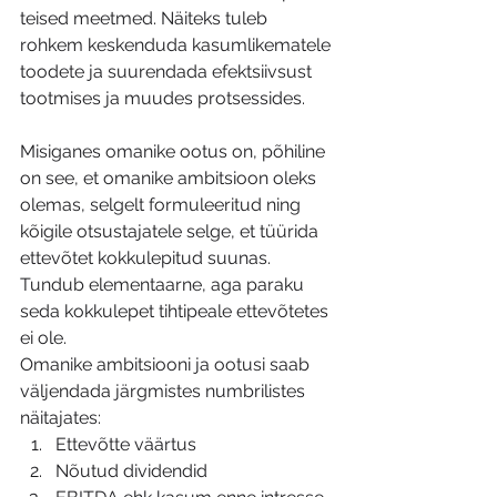
teised meetmed. Näiteks tuleb 
rohkem keskenduda kasumlikematele 
toodete ja suurendada efektsiivsust 
tootmises ja muudes protsessides.
Misiganes omanike ootus on, põhiline 
on see, et omanike ambitsioon oleks 
olemas, selgelt formuleeritud ning 
kõigile otsustajatele selge, et tüürida 
ettevõtet kokkulepitud suunas. 
Tundub elementaarne, aga paraku 
seda kokkulepet tihtipeale ettevõtetes 
ei ole.
Omanike ambitsiooni ja ootusi saab 
väljendada järgmistes numbrilistes 
näitajates:
Ettevõtte väärtus
Nõutud dividendid