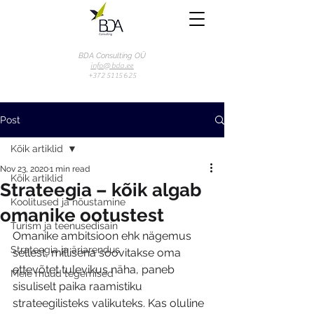
BDA Consulting OÜ
info@bda.ee
+372 51 15 625
Post
Kõik artiklid
Nov 23, 2020
1 min read
Kõik artiklid
Strateegia – kõik algab
Koolitused ja nõustamine
omanike ootustest
Turism ja teenusedisain
Omanike ambitsioon ehk nägemus 
Strateegia ja äriarendus
sellest, millisena soovitakse oma 
ettevõtet tulevikus näha, paneb 
Meie muud tegemised
sisuliselt paika raamistiku 
strateegilisteks valikuteks. Kas oluline 